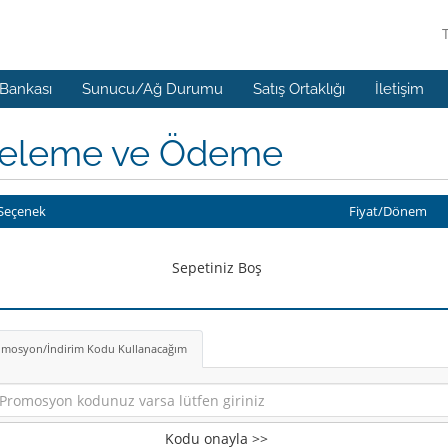
 Bankası
Sunucu/Ağ Durumu
Satış Ortaklığı
İletişim
celeme ve Ödeme
Seçenek
Fiyat/Dönem
Sepetiniz Boş
mosyon/İndirim Kodu Kullanacağım
Kodu onayla >>