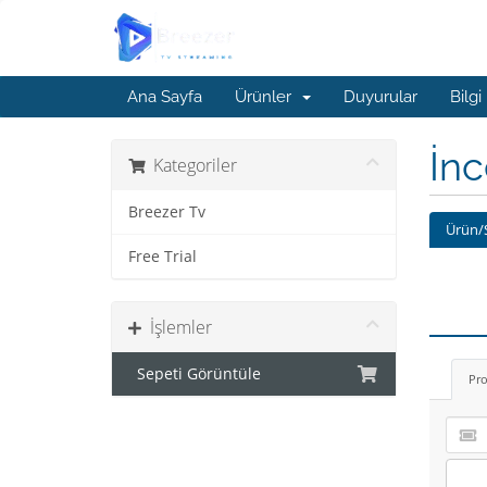
Ana Sayfa
Ürünler
Duyurular
Bilgi
İn
Kategoriler
Breezer Tv
Ürün/
Free Trial
İşlemler
Sepeti Görüntüle
Pro