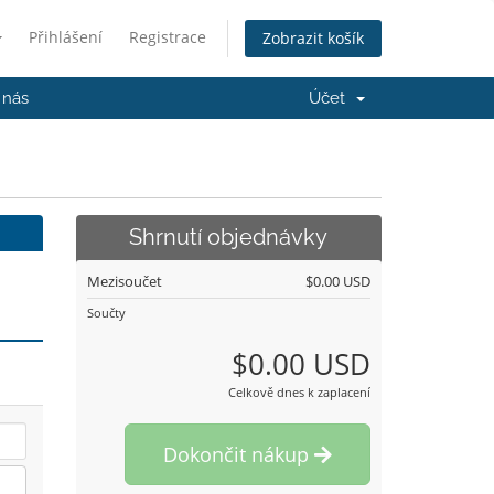
Přihlášení
Registrace
Zobrazit košík
 nás
Účet
Shrnutí objednávky
Mezisoučet
$0.00 USD
Součty
$0.00 USD
Celkově dnes k zaplacení
Dokončit nákup