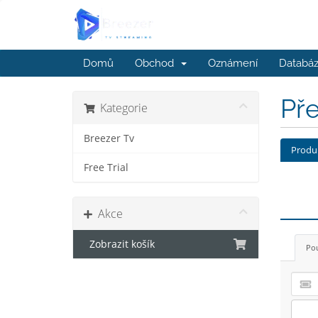
Domů
Obchod
Oznámení
Databáz
Př
Kategorie
Breezer Tv
Produ
Free Trial
Akce
Zobrazit košík
Pou