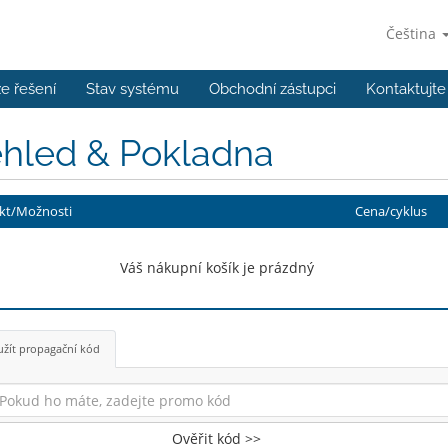
Čeština
e řešení
Stav systému
Obchodní zástupci
Kontaktujte
ehled & Pokladna
kt/Možnosti
Cena/cyklus
Váš nákupní košík je prázdný
žít propagační kód
Ověřit kód >>