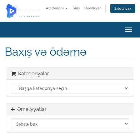
Azerbaijani
Giriş
Qeydiyyat
Səbətə bax
Naviq
Baxış və ödəmə
Kateqoriyalar
Əməliyyatlar