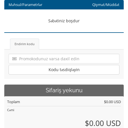
Məhsul/Parametrlər
Qiymət/Müddət
Səbətiniz boşdur
Endirim kodu
Kodu təsdiqləyin
Sifariş yekunu
Toplam
$0.00 USD
Cəmi
$0.00 USD